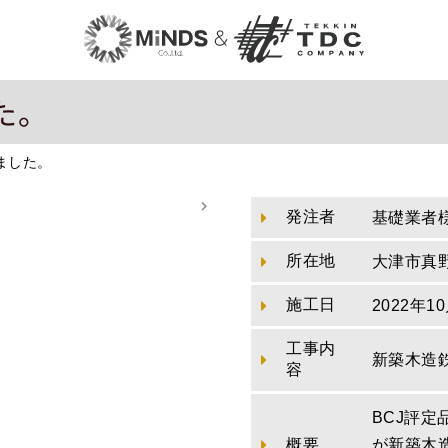
た。
ました。
発注者
基礎業者
所在地
大津市真
施工日
2022年1
工事内
新築木造
容
BCJ評
概要
が新築木