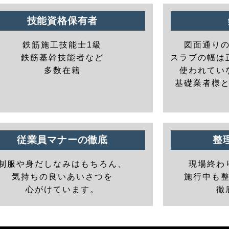
技能資格保有者
鉄筋施工技能士1級
図面通り
鉄筋基幹技能者など
スラブの幅は
多数在籍
使われてい
基礎業者様
従業員マナーの徹底
整
制服や身だしなみはもちろん、
現場終わ
気持ちの良いあいさつを
施行中も
心がけています。
徹