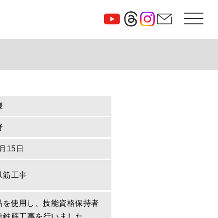
様
野
0月15日
鉄筋工事
定品を使用し、技能資格保持者
造鉄筋工事を行いました。