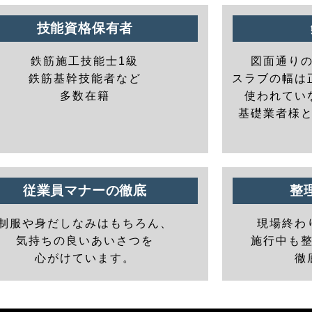
技能資格保有者
鉄筋施工技能士1級
図面通り
鉄筋基幹技能者など
スラブの幅は
多数在籍
使われてい
基礎業者様
従業員マナーの徹底
整
制服や身だしなみはもちろん、
現場終わ
気持ちの良いあいさつを
施行中も
心がけています。
徹