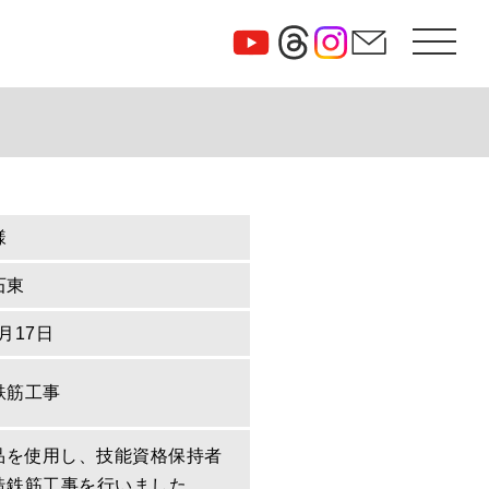
様
石東
0月17日
鉄筋工事
定品を使用し、技能資格保持者
造鉄筋工事を行いました。