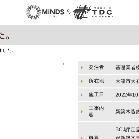
た。
ました。
発注者
基礎業者
所在地
大津市大
施工日
2022年1
工事内
新築木造
容
BCJ評
概要
が新築木