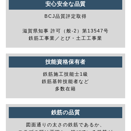
安心安全な品質
BCJ品質評定取得
滋賀県知事 許可（般-2）第13547号
鉄筋工事業／とび・土工工事業
技能資格保有者
鉄筋施工技能士1級
鉄筋基幹技能者など
多数在籍
鉄筋の品質
図面通りの太さの鉄筋であるか、