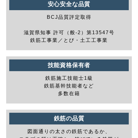
安心安全な品質
BCJ品質評定取得
滋賀県知事 許可（般-2）第13547号
鉄筋工事業／とび・土工工事業
技能資格保有者
鉄筋施工技能士1級
鉄筋基幹技能者など
多数在籍
鉄筋の品質
図面通りの太さの鉄筋であるか、