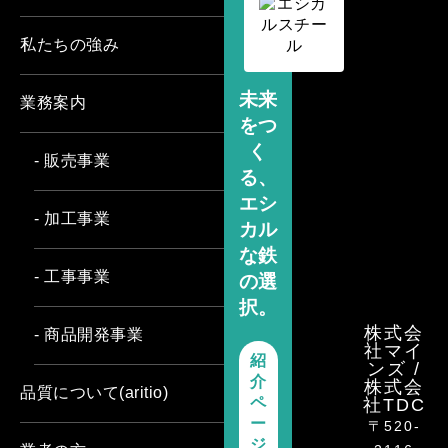
私たちの強み
未来
業務案内
をつ
く
- 販売事業
る、
エシ
- 加工事業
カル
な鉄
- 工事事業
の選
択。
株式会
- 商品開発事業
社マイ
紹
ンズ /
介
株式会
品質について(aritio)
ペ
社TDC
ー
〒520-
ジ