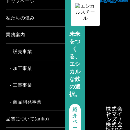
トップページ
私たちの強み
未来
業務案内
をつ
く
- 販売事業
る、
エシ
- 加工事業
カル
な鉄
- 工事事業
の選
択。
- 商品開発事業
株式会
紹
社マイ
介
ンズ /
品質について(aritio)
ペ
株式会
ー
社TDC