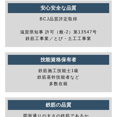
安心安全な品質
BCJ品質評定取得
滋賀県知事 許可（般-2）第13547号
鉄筋工事業／とび・土工工事業
技能資格保有者
鉄筋施工技能士1級
鉄筋基幹技能者など
多数在籍
鉄筋の品質
図面通りの太さの鉄筋であるか、