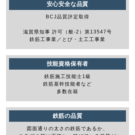
安心安全な品質
BCJ品質評定取得
滋賀県知事 許可（般-2）第13547号
鉄筋工事業／とび・土工工事業
技能資格保有者
鉄筋施工技能士1級
鉄筋基幹技能者など
多数在籍
鉄筋の品質
図面通りの太さの鉄筋であるか、