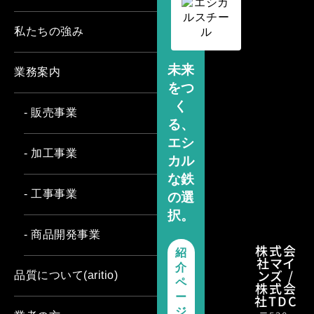
私たちの強み
未来
業務案内
をつ
く
- 販売事業
る、
エシ
- 加工事業
カル
な鉄
- 工事事業
の選
択。
- 商品開発事業
株式会
紹
社マイ
介
ンズ /
品質について(aritio)
ペ
株式会
ー
社TDC
ジ