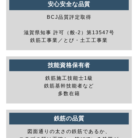
安心安全な品質
BCJ品質評定取得
滋賀県知事 許可（般-2）第13547号
鉄筋工事業／とび・土工工事業
技能資格保有者
鉄筋施工技能士1級
鉄筋基幹技能者など
多数在籍
鉄筋の品質
図面通りの太さの鉄筋であるか、