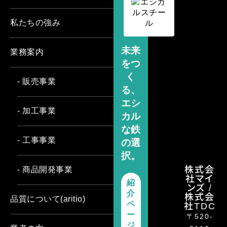
私たちの強み
未来
業務案内
をつ
く
- 販売事業
る、
エシ
- 加工事業
カル
な鉄
- 工事事業
の選
択。
株式会
- 商品開発事業
社マイ
紹
ンズ /
介
株式会
品質について(aritio)
社TDC
ペ
ー
〒520-
ジ