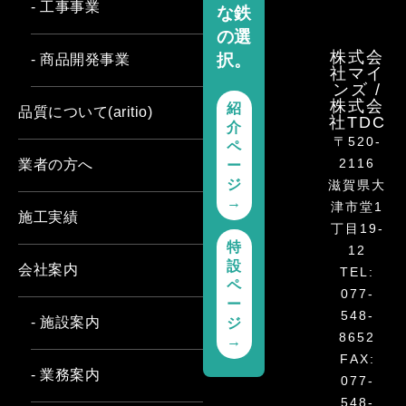
- 工事事業
な鉄
の選
株式会
択。
- 商品開発事業
社マイ
ンズ /
株式会
紹
品質について(aritio)
社TDC
介
〒520-
ペ
2116
業者の方へ
ー
ジ
滋賀県大
→
津市堂1
施工実績
丁目19-
特
12
設
会社案内
TEL:
ペ
077-
ー
548-
- 施設案内
ジ
8652
→
FAX:
- 業務案内
077-
548-