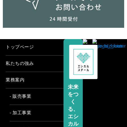
トップページ
私たちの強み
業務案内
未来
をつ
- 販売事業
く
る、
- 加工事業
エシ
カル