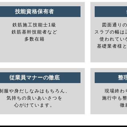
技能資格保有者
鉄筋施工技能士1級
図面通り
鉄筋基幹技能者など
スラブの幅は
多数在籍
使われてい
基礎業者様
従業員マナーの徹底
整
制服や身だしなみはもちろん、
現場終わ
気持ちの良いあいさつを
施行中も
心がけています。
徹