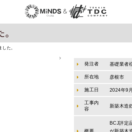
た。
ました。
発注者
基礎業者
所在地
彦根市
施工日
2024年9
工事内
新築木造
容
BCJ評
概要
が新築木