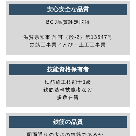
安心安全な品質
BCJ品質評定取得
滋賀県知事 許可（般-2）第13547号
鉄筋工事業／とび・土工工事業
技能資格保有者
鉄筋施工技能士1級
鉄筋基幹技能者など
多数在籍
鉄筋の品質
図面通りの太さの鉄筋であるか、