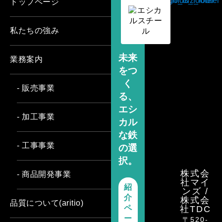
トップページ
私たちの強み
未来
業務案内
をつ
く
- 販売事業
る、
エシ
- 加工事業
カル
な鉄
- 工事事業
の選
択。
株式会
- 商品開発事業
社マイ
紹
ンズ /
介
株式会
品質について(aritio)
ペ
社TDC
ー
〒520-