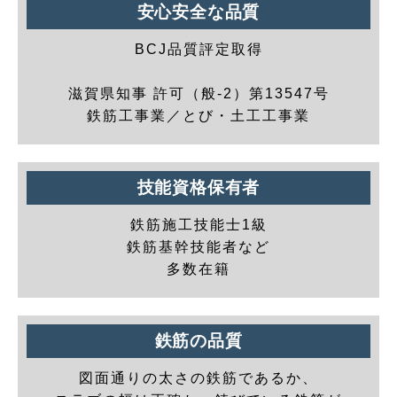
安心安全な品質
BCJ品質評定取得
滋賀県知事 許可（般-2）第13547号
鉄筋工事業／とび・土工工事業
技能資格保有者
鉄筋施工技能士1級
鉄筋基幹技能者など
多数在籍
鉄筋の品質
図面通りの太さの鉄筋であるか、