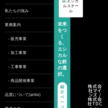
私たちの強み
未来
業務案内
をつ
く
- 販売事業
る、
エシ
- 加工事業
カル
な鉄
- 工事事業
の選
択。
- 商品開発事業
株式会
紹
社マイ
介
ンズ /
品質について(aritio)
ペ
株式会
ー
社TDC
ジ