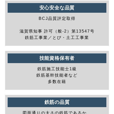
安心安全な品質
BCJ品質評定取得
滋賀県知事 許可（般-2）第13547号
鉄筋工事業／とび・土工工事業
技能資格保有者
鉄筋施工技能士1級
鉄筋基幹技能者など
多数在籍
鉄筋の品質
図面通りの太さの鉄筋であるか、