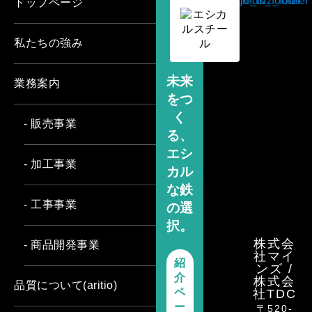
トップページ
私たちの強み
未来
業務案内
をつ
く
- 販売事業
る、
エシ
- 加工事業
カル
な鉄
- 工事事業
の選
択。
株式会
- 商品開発事業
社マイ
紹
ンズ /
介
株式会
品質について(aritio)
ペ
社TDC
ー
〒520-