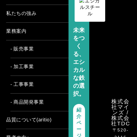
私たちの強み
未来
業務案内
をつ
く
- 販売事業
る、
エシ
- 加工事業
カル
な鉄
- 工事事業
の選
択。
株式会
- 商品開発事業
社マイ
紹
ンズ /
介
株式会
品質について(aritio)
ペ
社TDC
ー
〒520-
ジ