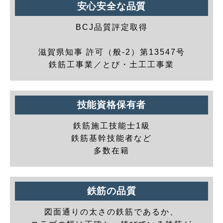
安心安全な品質
BCJ品質評定取得
滋賀県知事 許可（般-2）第13547号
鉄筋工事業／とび・土工工事業
技能資格保有者
鉄筋施工技能士1級
鉄筋基幹技能者など
多数在籍
鉄筋の品質
図面通りの太さの鉄筋であるか、