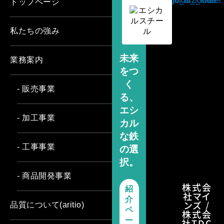
トップページ
私たちの強み
未来
業務案内
をつ
く
- 販売事業
る、
エシ
- 加工事業
カル
な鉄
- 工事事業
の選
択。
- 商品開発事業
株式会
紹
社マイ
介
ンズ /
品質について(aritio)
ペ
株式会
ー
社TDC