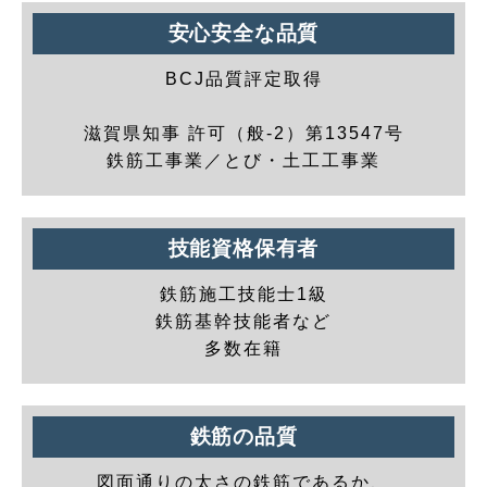
安心安全な品質
BCJ品質評定取得
滋賀県知事 許可（般-2）第13547号
鉄筋工事業／とび・土工工事業
技能資格保有者
鉄筋施工技能士1級
鉄筋基幹技能者など
多数在籍
鉄筋の品質
図面通りの太さの鉄筋であるか、