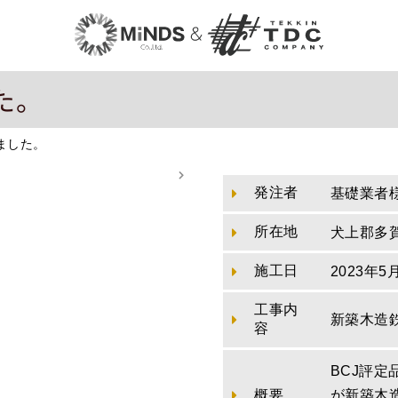
た。
ました。
発注者
基礎業者
所在地
犬上郡多
施工日
2023年5
工事内
新築木造
容
BCJ評
概要
が新築木