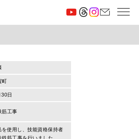
様
賀町
月30日
鉄筋工事
定品を使用し、技能資格保持者
造鉄筋工事を行いました。