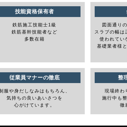
技能資格保有者
鉄筋施工技能士1級
図面通り
鉄筋基幹技能者など
スラブの幅は
多数在籍
使われてい
基礎業者様
従業員マナーの徹底
整
制服や身だしなみはもちろん、
現場終わ
気持ちの良いあいさつを
施行中も
心がけています。
徹