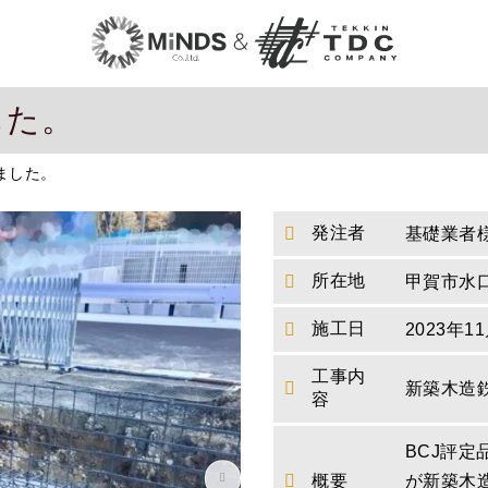
した。
ました。
発注者
基礎業者
所在地
甲賀市水
施工日
2023年1
工事内
新築木造
容
BCJ評
概要
が新築木