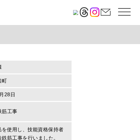
様
口町
1月28日
鉄筋工事
定品を使用し、技能資格保持者
造鉄筋工事を行いました。