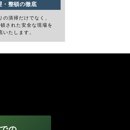
理・整頓の徹底
りの清掃だけでなく、
整頓された安全な現場を
底いたします。
での