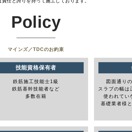
は責任と誇りを持って施工しております。
Policy
マインズ／TDCのお約束
技能資格保有者
鉄筋施工技能士1級
図面通り
鉄筋基幹技能者など
スラブの幅は
多数在籍
使われてい
基礎業者様