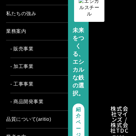
私たちの強み
未来
業務案内
をつ
く
- 販売事業
る、
エシ
- 加工事業
カル
な鉄
- 工事事業
の選
択。
- 商品開発事業
株式会
紹
社マイ
介
ンズ /
品質について(aritio)
ペ
株式会
ー
社TDC
ジ