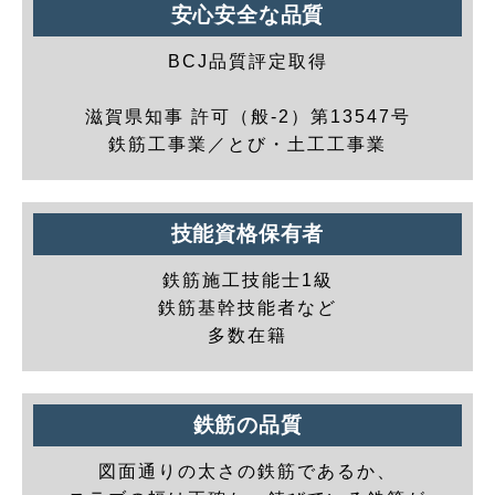
安心安全な品質
BCJ品質評定取得
滋賀県知事 許可（般-2）第13547号
鉄筋工事業／とび・土工工事業
技能資格保有者
鉄筋施工技能士1級
鉄筋基幹技能者など
多数在籍
鉄筋の品質
図面通りの太さの鉄筋であるか、