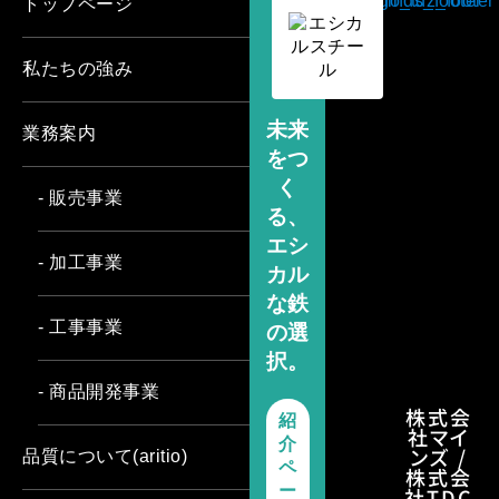
トップページ
私たちの強み
未来
業務案内
をつ
く
- 販売事業
る、
エシ
- 加工事業
カル
な鉄
- 工事事業
の選
択。
- 商品開発事業
株式会
紹
社マイ
介
ンズ /
品質について(aritio)
ペ
株式会
ー
社TDC