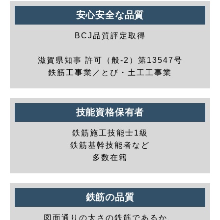
安心安全な品質
BCJ品質評定取得
滋賀県知事 許可（般-2）第13547号
鉄筋工事業／とび・土工工事業
技能資格保有者
鉄筋施工技能士1級
鉄筋基幹技能者など
多数在籍
鉄筋の品質
図面通りの太さの鉄筋であるか、