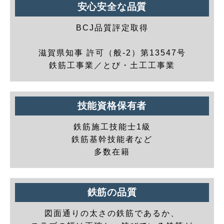
安心安全な品質
BCJ品質評定取得
滋賀県知事 許可（般-2）第13547号
鉄筋工事業／とび・土工工事業
技能資格保有者
鉄筋施工技能士1級
鉄筋基幹技能者など
多数在籍
鉄筋の品質
図面通りの太さの鉄筋であるか、