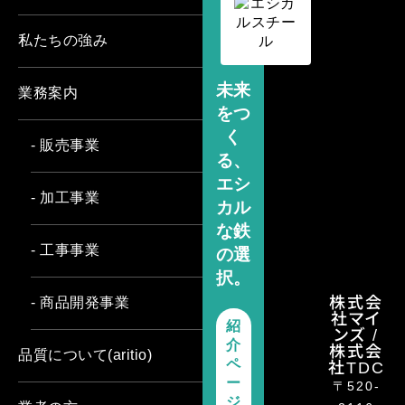
私たちの強み
未来
業務案内
をつ
く
- 販売事業
る、
エシ
- 加工事業
カル
な鉄
- 工事事業
の選
択。
株式会
- 商品開発事業
社マイ
紹
ンズ /
介
株式会
品質について(aritio)
社TDC
ペ
ー
〒520-
ジ