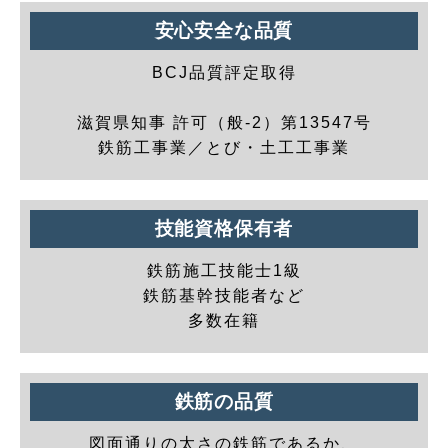
安心安全な品質
BCJ品質評定取得
滋賀県知事 許可（般-2）第13547号
鉄筋工事業／とび・土工工事業
技能資格保有者
鉄筋施工技能士1級
鉄筋基幹技能者など
多数在籍
鉄筋の品質
図面通りの太さの鉄筋であるか、