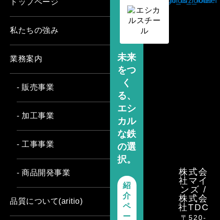
トップページ
私たちの強み
未来
業務案内
をつ
く
- 販売事業
る、
エシ
- 加工事業
カル
な鉄
- 工事事業
の選
択。
株式会
- 商品開発事業
社マイ
紹
ンズ /
介
株式会
品質について(aritio)
ペ
社TDC
ー
〒520-