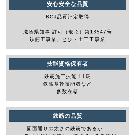
安心安全な品質
BCJ品質評定取得
滋賀県知事 許可（般-2）第13547号
鉄筋工事業／とび・土工工事業
技能資格保有者
鉄筋施工技能士1級
鉄筋基幹技能者など
多数在籍
鉄筋の品質
図面通りの太さの鉄筋であるか、