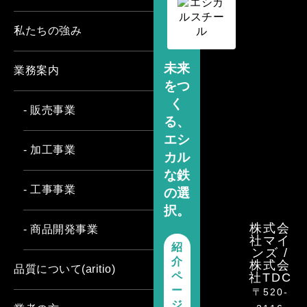
私たちの強み
未来
業務案内
をつ
く
- 販売事業
る、
エシ
- 加工事業
カル
な鉄
- 工事事業
の選
択。
株式会
- 商品開発事業
社マイ
紹
ンズ /
介
株式会
品質について(aritio)
ペ
社TDC
ー
〒520-
ジ