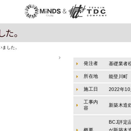
した。
いました。
発注者
基礎業者
所在地
能登川町
施工日
2022年1
工事内
新築木造
容
BCJ評
概要
が新築木