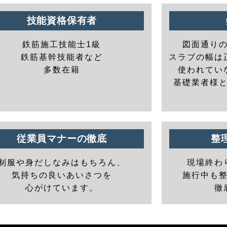
技能資格保有者
鉄筋施工技能士1級
図面通り
鉄筋基幹技能者など
スラブの幅は
多数在籍
使われてい
基礎業者様
従業員マナーの徹底
整
制服や身だしなみはもちろん、
現場終わ
気持ちの良いあいさつを
施行中も
心がけています。
徹