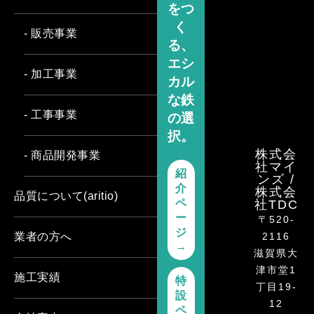
をつ
く
- 販売事業
る、
エシ
- 加工事業
カル
な鉄
- 工事事業
の選
択。
株式会
- 商品開発事業
社マイ
紹
ンズ /
介
株式会
品質について(aritio)
ペ
社TDC
ー
〒520-
ジ
2116
業者の方へ
→
滋賀県大
津市堂1
施工実績
特
丁目19-
設
12
ペ