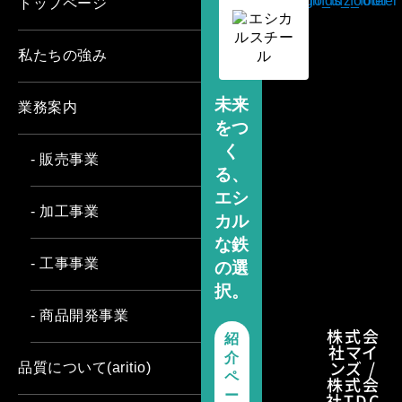
トップページ
私たちの強み
未来
業務案内
をつ
く
- 販売事業
る、
エシ
- 加工事業
カル
な鉄
- 工事事業
の選
択。
- 商品開発事業
株式会
紹
社マイ
介
ンズ /
品質について(aritio)
ペ
株式会
ー
社TDC