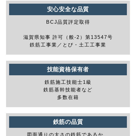
安心安全な品質
BCJ品質評定取得
滋賀県知事 許可（般-2）第13547号
鉄筋工事業／とび・土工工事業
技能資格保有者
鉄筋施工技能士1級
鉄筋基幹技能者など
多数在籍
鉄筋の品質
図面通りの太さの鉄筋であるか、