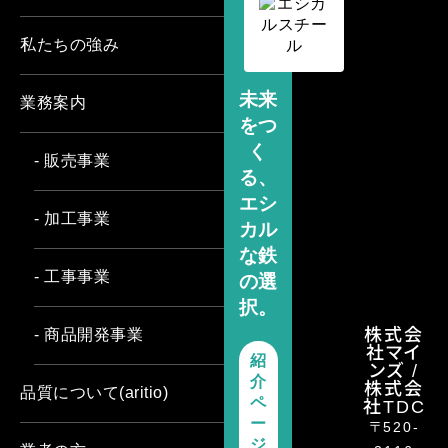
私たちの強み
未来
業務案内
をつ
く
- 販売事業
る、
エシ
- 加工事業
カル
な鉄
- 工事事業
の選
択。
株式会
- 商品開発事業
社マイ
紹
ンズ /
介
株式会
品質について(aritio)
社TDC
ペ
ー
〒520-
ジ