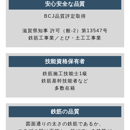
安心安全な品質
BCJ品質評定取得
滋賀県知事 許可（般-2）第13547号
鉄筋工事業／とび・土工工事業
技能資格保有者
鉄筋施工技能士1級
鉄筋基幹技能者など
多数在籍
鉄筋の品質
図面通りの太さの鉄筋であるか、