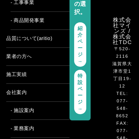
- 工事事業
の選
択。
株式会
- 商品開発事業
社マイ
紹
ンズ /
介
株式会
品質について(aritio)
ペ
社TDC
ー
〒520-
ジ
2116
業者の方へ
→
滋賀県大
津市堂1
施工実績
特
丁目19-
設
12
ペ
会社案内
TEL:
ー
077-
ジ
→
548-
- 施設案内
8652
FAX:
- 業務案内
077-
548-