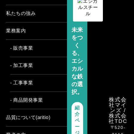
私たちの強み
未来
業務案内
をつ
く
- 販売事業
る、
エシ
- 加工事業
カル
な鉄
- 工事事業
の選
択。
株式会
- 商品開発事業
社マイ
紹
ンズ /
介
株式会
品質について(aritio)
ペ
社TDC
ー
〒520-
ジ