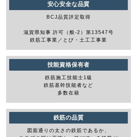
安心安全な品質
BCJ品質評定取得
滋賀県知事 許可（般-2）第13547号
鉄筋工事業／とび・土工工事業
技能資格保有者
鉄筋施工技能士1級
鉄筋基幹技能者など
多数在籍
鉄筋の品質
図面通りの太さの鉄筋であるか、