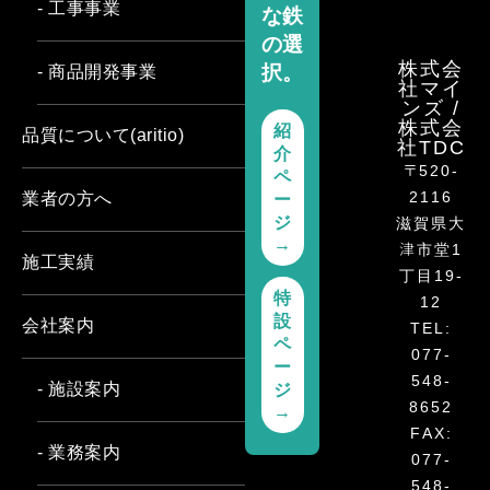
- 工事事業
な鉄
の選
株式会
択。
- 商品開発事業
社マイ
ンズ /
株式会
紹
品質について(aritio)
社TDC
介
〒520-
ペ
2116
業者の方へ
ー
ジ
滋賀県大
→
津市堂1
施工実績
丁目19-
特
12
設
会社案内
TEL:
ペ
077-
ー
548-
- 施設案内
ジ
8652
→
FAX:
- 業務案内
077-
548-