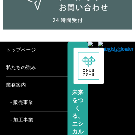
トップページ
私たちの強み
業務案内
未来
をつ
- 販売事業
く
る、
- 加工事業
エシ
カル