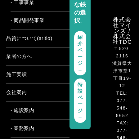
- 工事事業
な鉄
の選
株式会
択。
- 商品開発事業
社マイ
ンズ /
株式会
紹
品質について(aritio)
社TDC
介
〒520-
ペ
2116
業者の方へ
ー
ジ
滋賀県大
→
津市堂1
施工実績
丁目19-
特
12
設
会社案内
TEL:
ペ
077-
ー
548-
- 施設案内
ジ
8652
→
FAX:
- 業務案内
077-
548-