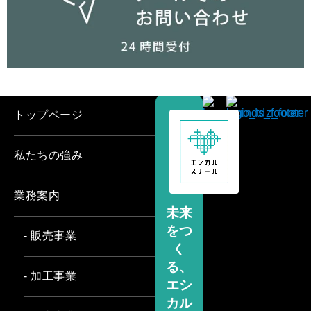
トップページ
私たちの強み
業務案内
未来
をつ
- 販売事業
く
る、
- 加工事業
エシ
カル