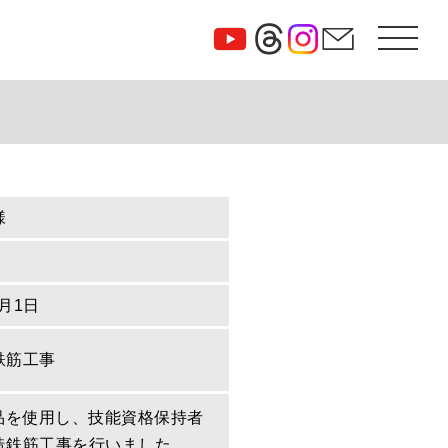
様
0月1日
鉄筋工事
定品を使用し、技能資格保持者
造鉄筋工事を行いました。