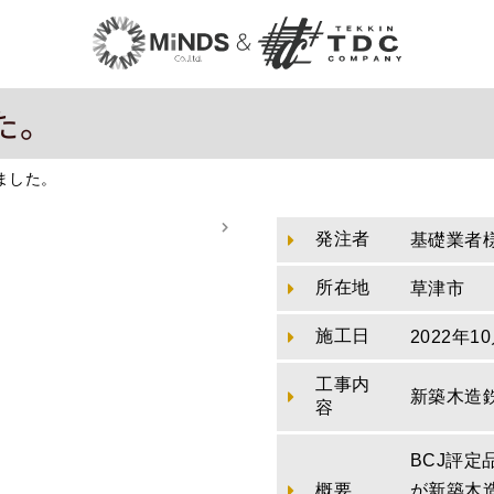
た。
ました。
発注者
基礎業者
所在地
草津市
施工日
2022年1
工事内
新築木造
容
BCJ評
概要
が新築木