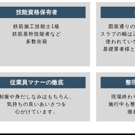
技能資格保有者
鉄筋施工技能士1級
図面通り
鉄筋基幹技能者など
スラブの幅は
多数在籍
使われてい
基礎業者様
従業員マナーの徹底
整
制服や身だしなみはもちろん、
現場終わ
気持ちの良いあいさつを
施行中も
心がけています。
徹