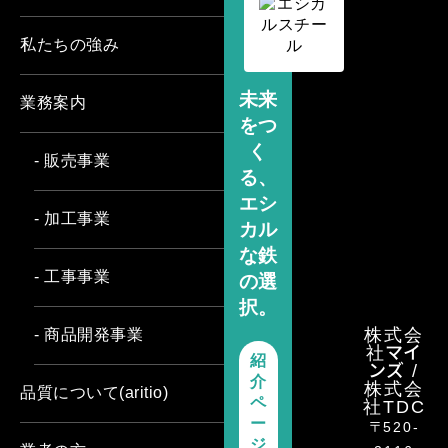
私たちの強み
未来
業務案内
をつ
く
- 販売事業
る、
エシ
- 加工事業
カル
な鉄
- 工事事業
の選
択。
株式会
- 商品開発事業
社マイ
紹
ンズ /
介
株式会
品質について(aritio)
社TDC
ペ
ー
〒520-
ジ