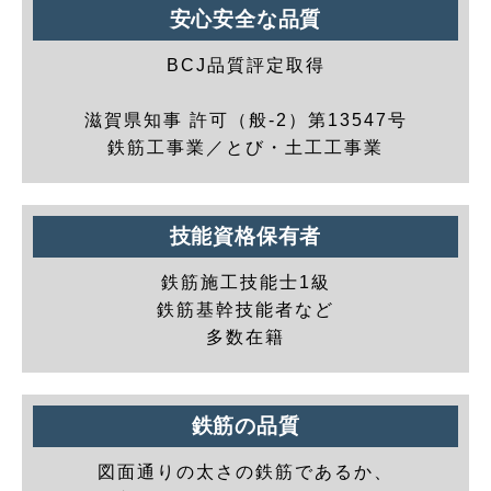
安心安全な品質
BCJ品質評定取得
滋賀県知事 許可（般-2）第13547号
鉄筋工事業／とび・土工工事業
技能資格保有者
鉄筋施工技能士1級
鉄筋基幹技能者など
多数在籍
鉄筋の品質
図面通りの太さの鉄筋であるか、