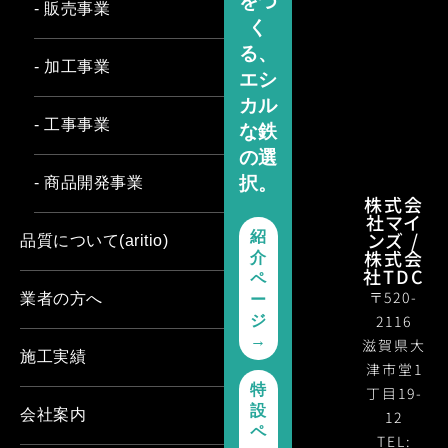
をつ
- 販売事業
く
る、
- 加工事業
エシ
カル
- 工事事業
な鉄
の選
択。
- 商品開発事業
株式会
社マイ
ンズ /
紹
品質について(aritio)
株式会
介
社TDC
ペ
〒520-
業者の方へ
ー
2116
ジ
→
滋賀県大
施工実績
津市堂1
特
丁目19-
設
会社案内
12
ペ
TEL: