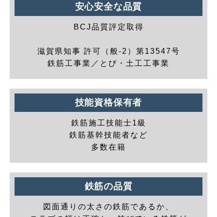
安心安全な品質
BCJ品質評定取得
滋賀県知事 許可（般-2）第13547号
鉄筋工事業／とび・土工工事業
技能資格保有者
鉄筋施工技能士1級
鉄筋基幹技能者など
多数在籍
鉄筋の品質
図面通りの太さの鉄筋であるか、