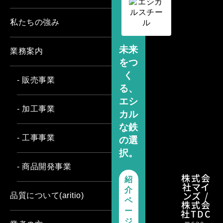
私たちの強み
未来
業務案内
をつ
く
- 販売事業
る、
エシ
- 加工事業
カル
な鉄
- 工事事業
の選
択。
- 商品開発事業
株式会
紹
社マイ
介
ンズ /
品質について(aritio)
ペ
株式会
ー
社TDC
ジ