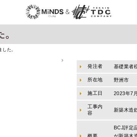
た。
ました。
発注者
基礎業者
所在地
野洲市
施工日
2023年7
工事内
新築木造
容
BCJ評
概要
が新築木