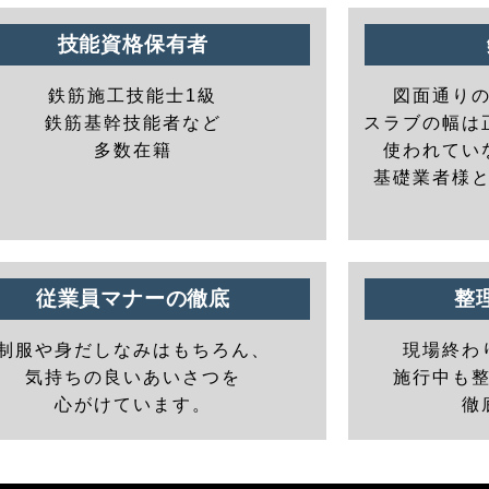
技能資格保有者
鉄筋施工技能士1級
図面通り
鉄筋基幹技能者など
スラブの幅は
多数在籍
使われてい
基礎業者様
従業員マナーの徹底
整
制服や身だしなみはもちろん、
現場終わ
気持ちの良いあいさつを
施行中も
心がけています。
徹