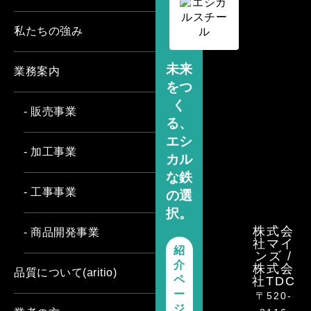
私たちの強み
未来
業務案内
をつ
く
- 販売事業
る、
エシ
- 加工事業
カル
な鉄
- 工事事業
の選
択。
株式会
- 商品開発事業
社マイ
紹
ンズ /
介
株式会
品質について(aritio)
ペ
社TDC
ー
〒520-
ジ