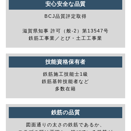
安心安全な品質
BCJ品質評定取得
滋賀県知事 許可（般-2）第13547号
鉄筋工事業／とび・土工工事業
技能資格保有者
鉄筋施工技能士1級
鉄筋基幹技能者など
多数在籍
鉄筋の品質
図面通りの太さの鉄筋であるか、