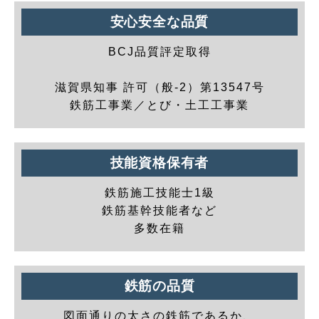
安心安全な品質
BCJ品質評定取得
滋賀県知事 許可（般-2）第13547号
鉄筋工事業／とび・土工工事業
技能資格保有者
鉄筋施工技能士1級
鉄筋基幹技能者など
多数在籍
鉄筋の品質
図面通りの太さの鉄筋であるか、