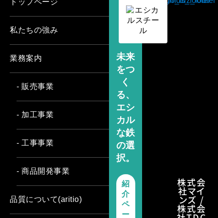
トップページ
私たちの強み
未来
業務案内
をつ
く
- 販売事業
る、
エシ
- 加工事業
カル
な鉄
- 工事事業
の選
択。
- 商品開発事業
株式会
紹
社マイ
介
ンズ /
品質について(aritio)
ペ
株式会
ー
社TDC