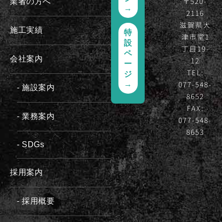
〒520-
業者の方へ
→
2116
滋賀県大
施工実績
特
津市堂1
設
丁目19-
ペ
会社案内
12
ー
TEL:
ジ
077-548-
→
- 施設案内
8652
FAX:
- 業務案内
077-548-
8653
- SDGs
採用案内
- 採用概要