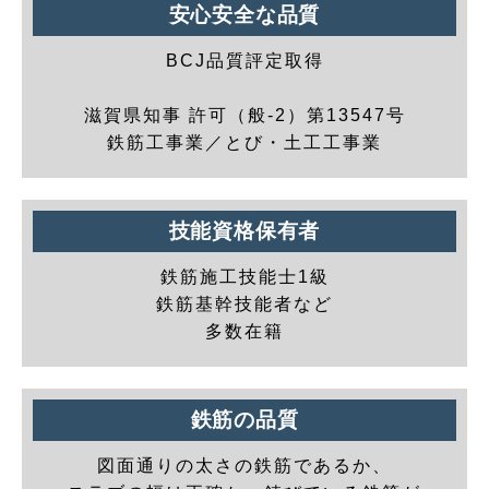
安心安全な品質
BCJ品質評定取得
滋賀県知事 許可（般-2）第13547号
鉄筋工事業／とび・土工工事業
技能資格保有者
鉄筋施工技能士1級
鉄筋基幹技能者など
多数在籍
鉄筋の品質
図面通りの太さの鉄筋であるか、