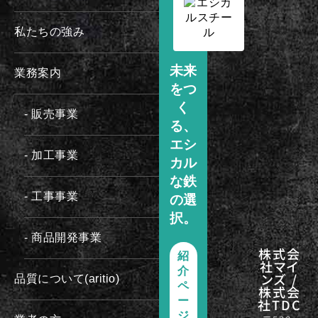
私たちの強み
未来
業務案内
をつ
く
- 販売事業
る、
エシ
- 加工事業
カル
な鉄
- 工事事業
の選
択。
- 商品開発事業
株式会
紹
社マイ
介
ンズ /
品質について(aritio)
ペ
株式会
ー
社TDC
ジ